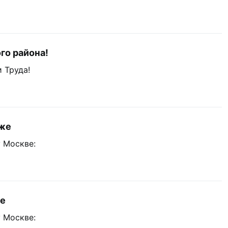
го района!
 Труда!
аже
 Москве:
че
 Москве: