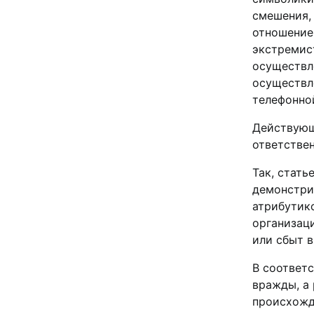
смешения,
отношение
экстремист
осуществл
осуществл
телефонной
Действующ
ответстве
Так, стать
демонстри
атрибутик
организац
или сбыт в
В соответс
вражды, а 
происхожд