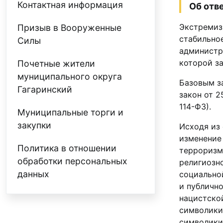
Контактная информация
Об отв
Экстремиз
Призыв в Вооруженные
стабильно
Силы
администр
которой з
Почетные жители
муниципального округа
Базовым з
Гагаринский
закон от 2
114-ФЗ).
Муниципальные торги и
закупки
Исходя из 
изменение
Политика в отношении
терроризм
обработки персональных
религиозно
данных
социально
и публичн
нацистско
символики
символики