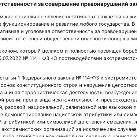
етственности за совершение правонарушений э
м как социальное явление негативно отражается на жи
е функционирование и развитие любого государства. 
ативная и уголовная ответственность за правонаруше
ависит от степени общественной опасности совершаем
аконом, который целиком и полностью посвящен борьб
5.07.2022 № 114 - ФЗ «О противодействии экстремистс
статьи 1 Федерального закона № 114-ФЗ к экстремистс
 основ конституционного строя и нарушение целостно
а и иная террористическая деятельность; возбуждение
й розни; пропаганда исключительности, превосходства
й, расовой, национальной, религиозной или языковой 
ое демонстрирование нацистской атрибутики или симв
й атрибутикой или символикой до степени смешения, 
 экстремистских организаций за исключением случаев
, либо атрибутики или символики, сходных с нацистск