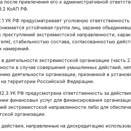
а после привлечения его к административной ответстве
3.2 КоАП РФ.
2.1 УК РФ предусматривает уголовную ответственность
онимается устойчивая группа лиц, заранее объединивш
х преступлений экстремистской направленности, харак
еля), стабильностью состава, согласованностью дейст
х намерений.
 в деятельности экстремистской организации (часть 2
нности в случае совершения умышленных действий, не
ению деятельности организации, признанной в установ
 на территории Российской Федерации.
82.3 УК РФ предусмотрена ответственность за действи
нии финансовых услуг для финансирования организаци
ний экстремистской направленности либо для обеспеч
тской организации.
 действия, направленные на дискредитацию использо