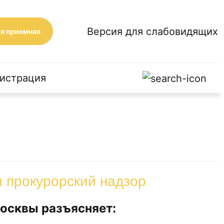
Версия для слабовидящих
я приемная
истрация
р
и прокурорский надзор
Москвы разъясняет: