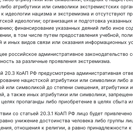
 либо атрибутики или символики экстремистских орга
 к идеологии нацизма и экстремизма и отсутствуют пр
ской идеологии; организация и подготовка указанных 
ению; финансирование указанных деяний либо иное сод
ении, в том числе путем предоставления учебной, пол
 и иных видов связи или оказания информационных ус
ее российское административное законодательство 
нность за различные проявления экстремизма.
ей 20.3 КоАП РФ предусмотрена административная отве
рование нацистской атрибутики или символики либо а
ой или символикой до степени смешения, атрибутики 
ий, а также иных атрибутики или символики, запрещен
 целях пропаганды либо приобретение в целях сбыта и
твии со статьей 20.3.1 КоАП РФ лицо будет привлечен
равно унижение достоинства человека либо группы лиц
ения, отношения к религии, а равно принадлежности к