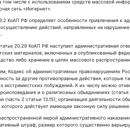
 в том числе с использованием средств массовой ин
ючая сеть «Интернет».
.3.2 КоАП РФ определяет особенности привлечения к а
 осуществлению действий, направленных на нарушение
.
статье 20.29 КоАП РФ наступает административная отв
тских материалов, включенных в опубликованный феде
дство либо хранение в целях массового распростране
тем, Кодекс об административных правонарушениях Р
нность за другие противоправные действия, которые т
з экстремистских побуждений. К их числу можно отнес
роисповедания и о религиозных объединениях (статья 
 (часть 2 статьи 13.15); организация деятельности об
 которого действует имеющее законную силу решение о
распространенной мерой административного наказания
ативный штраф, размер которого существенно варьиру