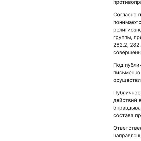
противопра
Согласно 
понимаютс
религиозн
группы, пр
282.2, 282.
совершенн
Под публи
письменной
осуществл
Публичное
действий в
оправдыва
состава пр
Ответствен
направлен