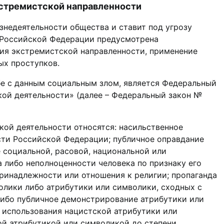
кстремистской направленности
знедеятельности общества и ставит под угрозу
В Российской Федерации предусмотрена
ния экстремистской направленности, применение
ых проступков.
е с данным социальным злом, является Федеральный
кой деятельности» (далее – Федеральный закон №
кой деятельности относятся: насильственное
сти Российской Федерации; публичное оправдание
 социальной, расовой, национальной или
 либо неполноценности человека по признаку его
принадлежности или отношения к религии; пропаганда
олики либо атрибутики или символики, сходных с
либо публичное демонстрирование атрибутики или
 использования нацистской атрибутики или
ой атрибутикой или символикой до степени