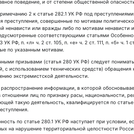
вное поведение, и от степени общественной опасности
примечанию 2 к статье 282.1 УК РФ под преступлениям
я преступления, совершенные по мотивам политической
ой ненависти или вражды либо по мотивам ненависти 
едусмотренные соответствующими статьями Особенной час
3 УК РФ, п. «л» ч. 2 ст. 105, п. «е» ч. 2 ст. 111, п. «б» ч.
ые по указанным мотивам.
чными призывами (статья 280 УК РФ) следует понимать
, с использованием технических средств) обращения 
ению экстремистской деятельности.
 распространение информации, в которой обосновыва
 отношении лиц по признаку расы, национальности, ре
ющей такую деятельность, квалифицируется по статье 
еступления.
ность по статье 280.1 УК РФ наступает при условии, 
ных на нарушение территориальной целостности Росси