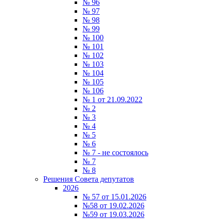
№ 96
№ 97
№ 98
№ 99
№ 100
№ 101
№ 102
№ 103
№ 104
№ 105
№ 106
№ 1 от 21.09.2022
№ 2
№ 3
№ 4
№ 5
№ 6
№ 7 - не состоялось
№ 7
№ 8
Решения Совета депутатов
2026
№ 57 от 15.01.2026
№58 от 19.02.2026
№59 от 19.03.2026