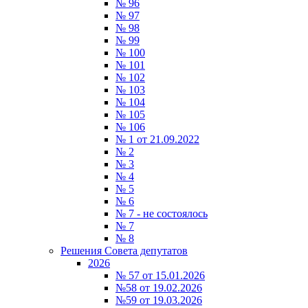
№ 96
№ 97
№ 98
№ 99
№ 100
№ 101
№ 102
№ 103
№ 104
№ 105
№ 106
№ 1 от 21.09.2022
№ 2
№ 3
№ 4
№ 5
№ 6
№ 7 - не состоялось
№ 7
№ 8
Решения Совета депутатов
2026
№ 57 от 15.01.2026
№58 от 19.02.2026
№59 от 19.03.2026