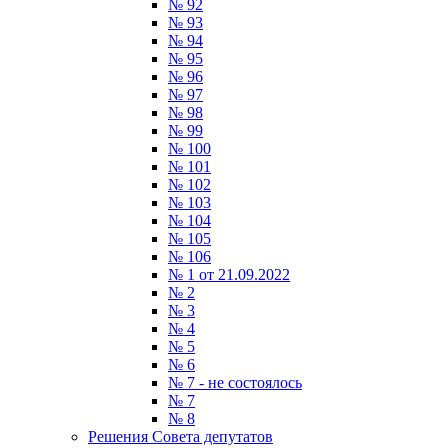
№ 92
№ 93
№ 94
№ 95
№ 96
№ 97
№ 98
№ 99
№ 100
№ 101
№ 102
№ 103
№ 104
№ 105
№ 106
№ 1 от 21.09.2022
№ 2
№ 3
№ 4
№ 5
№ 6
№ 7 - не состоялось
№ 7
№ 8
Решения Совета депутатов