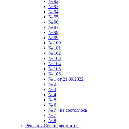
№ 92
№ 93
№ 94
№ 95
№ 96
№ 97
№ 98
№ 99
№ 100
№ 101
№ 102
№ 103
№ 104
№ 105
№ 106
№ 1 от 21.09.2022
№ 2
№ 3
№ 4
№ 5
№ 6
№ 7 - не состоялось
№ 7
№ 8
Решения Совета депутатов