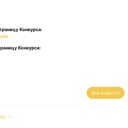
траницу Конкурса:
eIia
раницу Конкурса:
Все новости
ед →